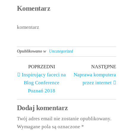
Komentarz
komentarz
Opublikowano w
Uncategorized
Nawigacja
Poprzedni
Następ
POPRZEDNI
NASTĘPNE
wpis
wpis
Inspirujący faceci na
Naprawa komputera
wpisu
Blog Conference
przez internet
Poznań 2018
Dodaj komentarz
Twój adres email nie zostanie opublikowany.
Wymagane pola są oznaczone
*