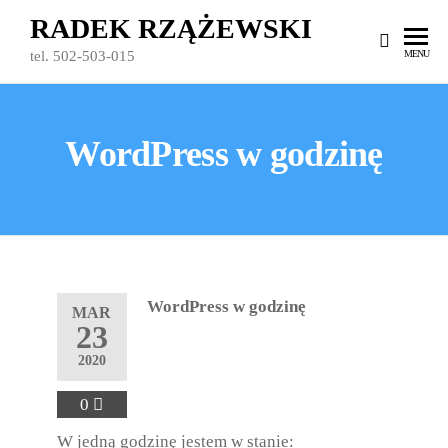
Przejdź
RADEK RZĄŻEWSKI
do
MENU
tel. 502-503-015
treści
WordPress w godzinę
WordPress w godzinę
MAR
23
2020
0
W jedną godzinę jestem w stanie: