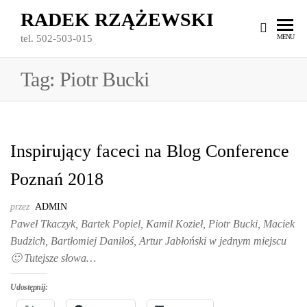
Przejdź
RADEK RZĄŻEWSKI
do
MENU
tel. 502-503-015
treści
Tag:
Piotr Bucki
Inspirujący faceci na Blog Conference
Poznań 2018
przez
ADMIN
Paweł Tkaczyk, Bartek Popiel, Kamil Kozieł, Piotr Bucki, Maciek
Budzich, Bartłomiej Daniłoś, Artur Jabłoński w jednym miejscu
🙂 Tutejsze słowa…
Udostępnij: