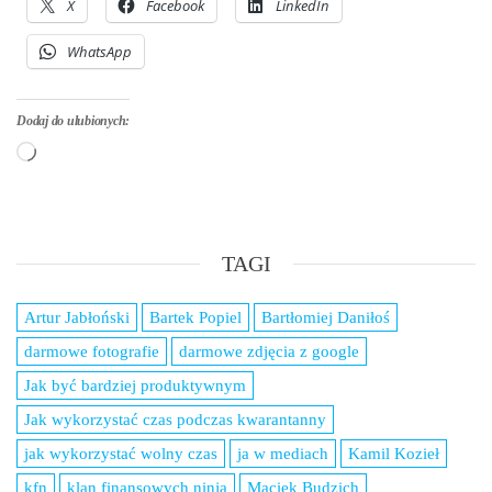
X
Facebook
LinkedIn
WhatsApp
Dodaj do ulubionych:
Wczytywanie…
TAGI
Artur Jabłoński
Bartek Popiel
Bartłomiej Daniłoś
darmowe fotografie
darmowe zdjęcia z google
Jak być bardziej produktywnym
Jak wykorzystać czas podczas kwarantanny
jak wykorzystać wolny czas
ja w mediach
Kamil Kozieł
kfn
klan finansowych ninja
Maciek Budzich