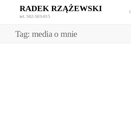
Przejdź
RADEK RZĄŻEWSKI
do
tel. 502-503-015
treści
Tag:
media o mnie