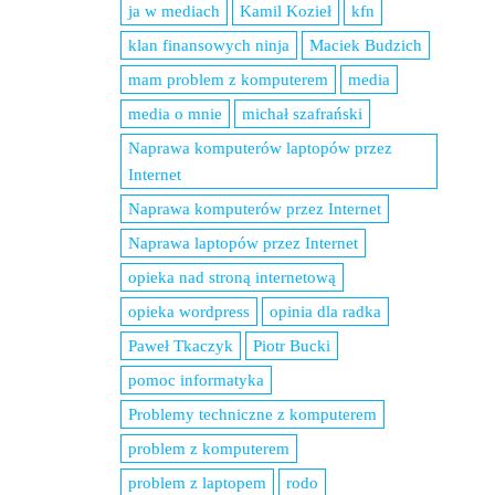
ja w mediach
Kamil Kozieł
kfn
klan finansowych ninja
Maciek Budzich
mam problem z komputerem
media
media o mnie
michał szafrański
Naprawa komputerów laptopów przez
Internet
Naprawa komputerów przez Internet
Naprawa laptopów przez Internet
opieka nad stroną internetową
opieka wordpress
opinia dla radka
Paweł Tkaczyk
Piotr Bucki
pomoc informatyka
Problemy techniczne z komputerem
problem z komputerem
problem z laptopem
rodo