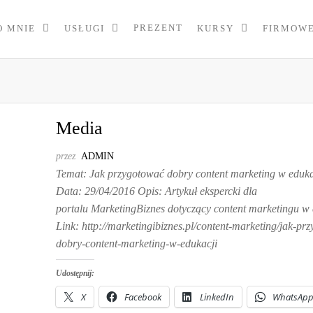
PREZENT
O MNIE
USŁUGI
KURSY
FIRMOW
Media
przez
ADMIN
Temat: Jak przygotować dobry content marketing w eduka
Data: 29/04/2016 Opis: Artykuł ekspercki dla
portalu MarketingBiznes dotyczący content marketingu w 
Link: http://marketingibiznes.pl/content-marketing/jak-pr
dobry-content-marketing-w-edukacji
Udostępnij:
X
Facebook
LinkedIn
WhatsAp