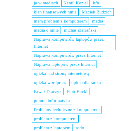
ja w mediach
Kamil Kozieł
kfn
klan finansowych ninja
Maciek Budzich
mam problem z komputerem
media
media o mnie
michał szafrański
Naprawa komputerów laptopów przez
Internet
Naprawa komputerów przez Internet
Naprawa laptopów przez Internet
opieka nad stroną internetową
opieka wordpress
opinia dla radka
Paweł Tkaczyk
Piotr Bucki
pomoc informatyka
Problemy techniczne z komputerem
problem z komputerem
problem z laptopem
rodo