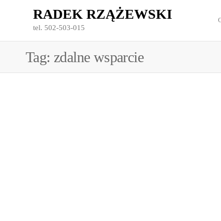
Przejdź
RADEK RZĄŻEWSKI
do
tel. 502-503-015
treści
Tag:
zdalne wsparcie