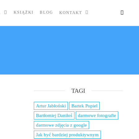
KSIĄŻKI
BLOG
E
KONTAKT
TAGI
Artur Jabłoński
Bartek Popiel
Bartłomiej Daniłoś
darmowe fotografie
darmowe zdjęcia z google
Jak być bardziej produktywnym