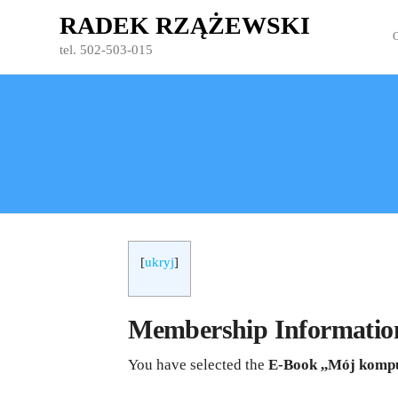
Przejdź
RADEK RZĄŻEWSKI
do
tel. 502-503-015
treści
[
ukryj
]
Membership Informatio
You have selected the
E-Book ,,Mój kompu