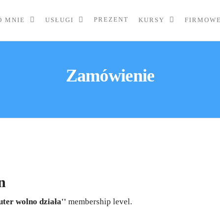
PREZENT
O MNIE
USŁUGI
KURSY
FIRMOW
Zamówienie
n
ter wolno działa''
membership level.